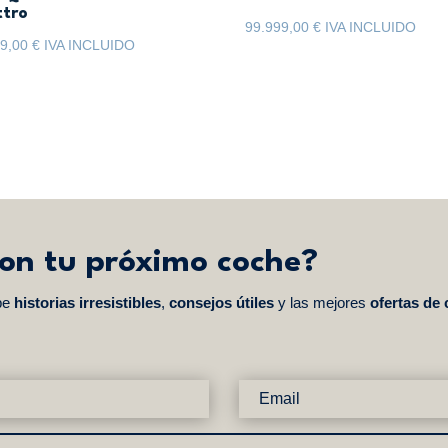
ttro
99.999,00
€
IVA INCLUIDO
99,00
€
IVA INCLUIDO
con tu próximo coche?
be
historias irresistibles
,
consejos útiles
y las mejores
ofertas de