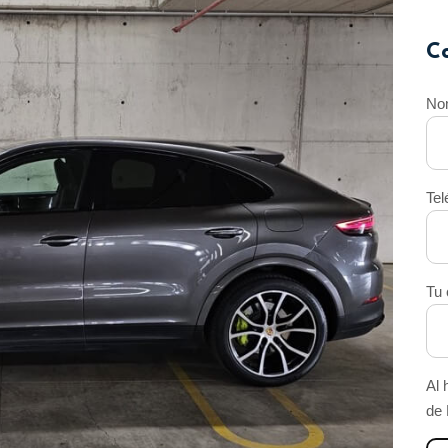
C
No
Tel
Tu 
Al 
de 