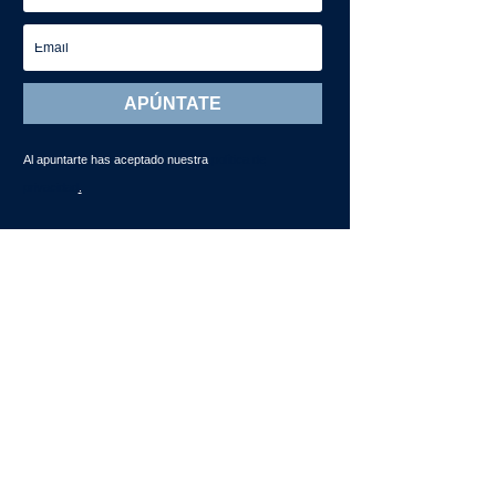
APÚNTATE
Al apuntarte has aceptado nuestra
política de
privacidad
.