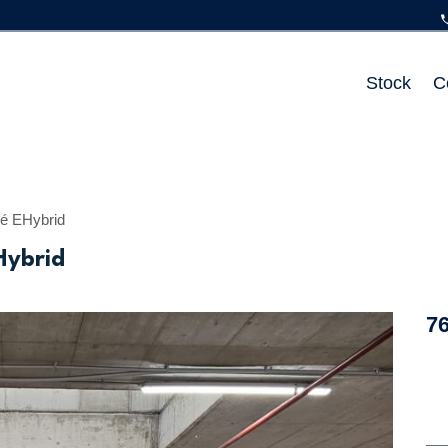
Stock
C
 EHybrid
ybrid
7