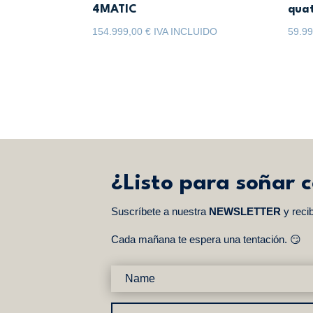
4MATIC
qua
154.999,00
€
IVA INCLUIDO
59.9
¿Listo para soñar 
Suscríbete a nuestra
NEWSLETTER
y reci
Cada mañana te espera una tentación. 😏