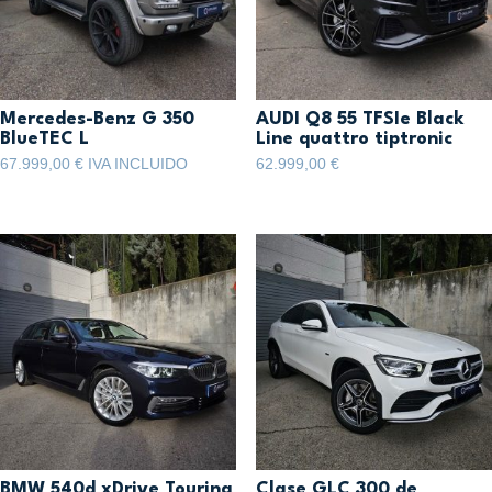
Mercedes-Benz G 350
AUDI Q8 55 TFSIe Black
BlueTEC L
Line quattro tiptronic
67.999,00
€
IVA INCLUIDO
62.999,00
€
BMW 540d xDrive Touring
Clase GLC 300 de