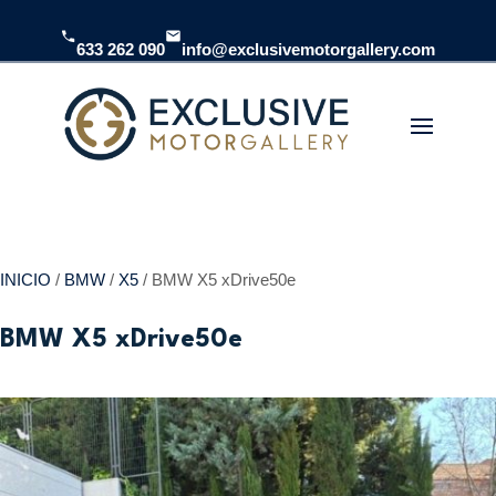
633 262 090
info@exclusivemotorgallery.com
INICIO
/
BMW
/
X5
/ BMW X5 xDrive50e
BMW X5 xDrive50e