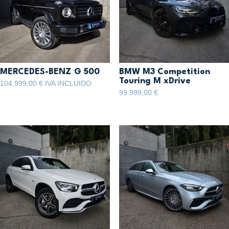
MERCEDES-BENZ G 500
BMW M3 Competition
Touring M xDrive
104.999,00
€
IVA INCLUIDO
99.999,00
€